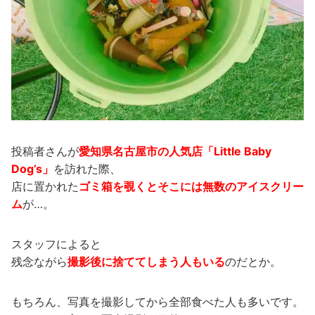
投稿者さんが
愛知県名古屋市の人気店「Little Baby
Dog’s」
を訪れた際、
店に置かれた
ゴミ箱を覗くとそこには無数のアイスクリー
ム
が…。
スタッフによると
残念ながら
撮影後に捨ててしまう人もいる
のだとか。
もちろん、写真を撮影してから全部食べた人も多いです。