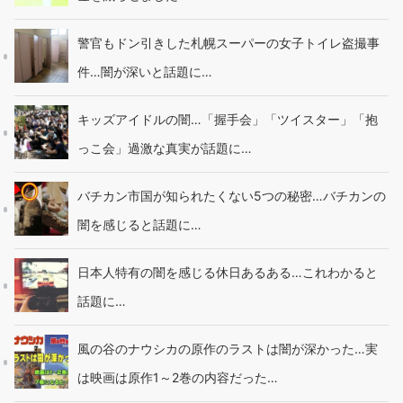
警官もドン引きした札幌スーパーの女子トイレ盗撮事
件…闇が深いと話題に…
キッズアイドルの闇…「握手会」「ツイスター」「抱
っこ会」過激な真実が話題に…
バチカン市国が知られたくない5つの秘密…バチカンの
闇を感じると話題に…
日本人特有の闇を感じる休日あるある…これわかると
話題に…
風の谷のナウシカの原作のラストは闇が深かった…実
は映画は原作1～2巻の内容だった…