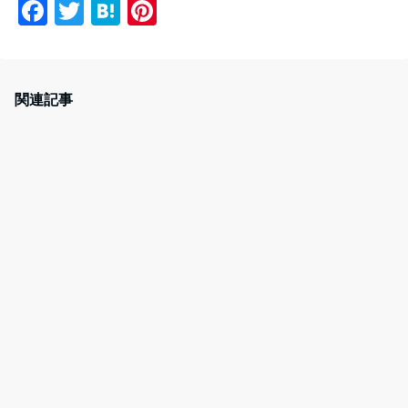
F
T
H
Pi
a
w
at
nt
c
itt
e
er
e
er
n
e
関連記事
b
a
st
o
o
k