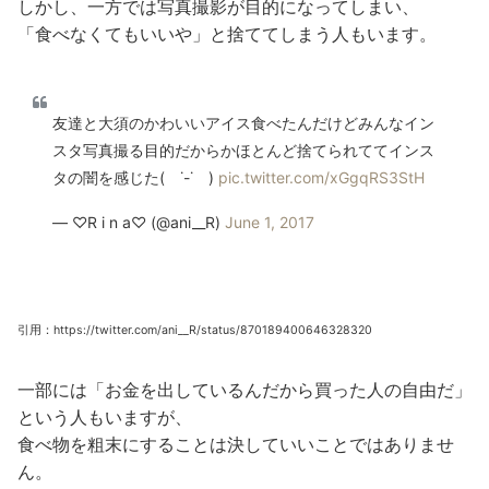
しかし、一方では写真撮影が目的になってしまい、
「食べなくてもいいや」と捨ててしまう人もいます。
友達と大須のかわいいアイス食べたんだけどみんなイン
スタ写真撮る目的だからかほとんど捨てられててインス
タの闇を感じた( ˙-˙ )
pic.twitter.com/xGgqRS3StH
— ♡R i n a♡ (@ani__R)
June 1, 2017
引用：https://twitter.com/ani__R/status/870189400646328320
一部には「お金を出しているんだから買った人の自由だ」
という人もいますが、
食べ物を粗末にすることは決していいことではありませ
ん。