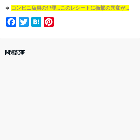
⇒
コンビニ店員の犯罪…このレシートに衝撃の異変が…
F
T
H
Pi
a
w
at
nt
c
itt
e
er
e
er
n
e
関連記事
b
a
st
o
o
k