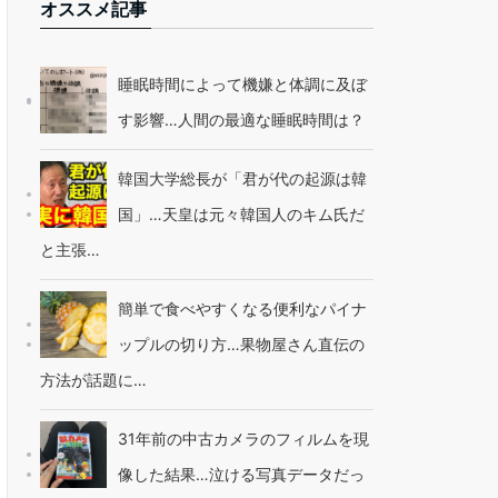
オススメ記事
睡眠時間によって機嫌と体調に及ぼ
す影響…人間の最適な睡眠時間は？
韓国大学総長が「君が代の起源は韓
国」…天皇は元々韓国人のキム氏だ
と主張…
簡単で食べやすくなる便利なパイナ
ップルの切り方…果物屋さん直伝の
方法が話題に…
31年前の中古カメラのフィルムを現
像した結果…泣ける写真データだっ