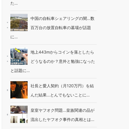
た…
中国の自転車シェアリングの闇…数
百万台の放置自転車の墓場が話題
に…
地上443mからコインを落としたら
どうなるのか？意外と勉強になった
と話題に…
社長と愛人契約（月120万円）を結
んだ結果…とんでもないことに…
皇室ヤフオク問題…皇族関連の品が
流出したヤフオク事件の真相とは…