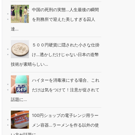
中国の死刑の実態…人生最後の瞬間
を刑務所で迎えた美しすぎる囚人
達…
５００円硬貨に隠された小さな仕掛
け…透かしだけじゃない日本の造幣
技術が素晴らしい…
ハイターを消毒液にする場合、これ
だけは気をつけて！注意が促されて
話題に…
100円ショップの電子レンジ用ラー
メン容器…ラーメンを作る以外の使
い方が話題に…