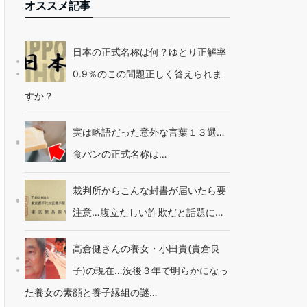
オススメ記事
日本の正式名称は何？ゆとり正解率
0.9％のこの問題正しく答えられま
すか？
実は略語だった意外な言葉１３選…
食パンの正式名称は…
裁判所からこんな封書が届いたら要
注意…腹立たしい詐欺だと話題に…
高倉健さんの養女・小田貴(貴倉良
子)の現在…没後３年で明らかになっ
た養女の素顔と養子縁組の謎…