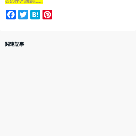
るのかと話題に…
F
T
H
Pi
a
w
at
nt
c
itt
e
er
e
er
n
e
関連記事
b
a
st
o
o
k