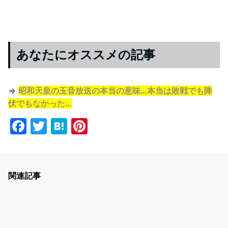
あなたにオススメの記事
⇒
昭和天皇の玉音放送の本当の意味…本当は敗戦でも降
伏でもなかった…
F
T
H
Pi
a
w
at
nt
c
itt
e
er
e
er
n
e
関連記事
b
a
st
o
o