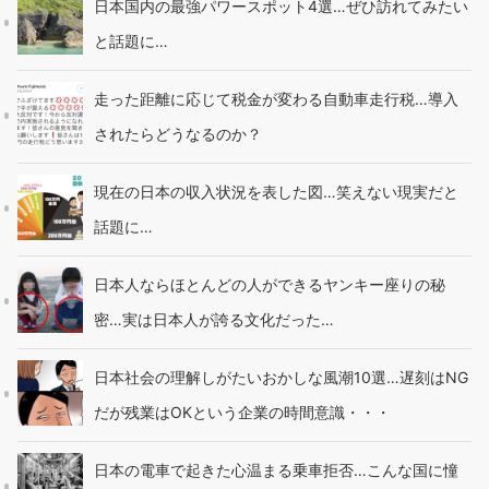
日本国内の最強パワースポット4選…ぜひ訪れてみたい
と話題に…
走った距離に応じて税金が変わる自動車走行税…導入
されたらどうなるのか？
現在の日本の収入状況を表した図…笑えない現実だと
話題に…
日本人ならほとんどの人ができるヤンキー座りの秘
密…実は日本人が誇る文化だった…
日本社会の理解しがたいおかしな風潮10選…遅刻はNG
だが残業はOKという企業の時間意識・・・
日本の電車で起きた心温まる乗車拒否…こんな国に憧