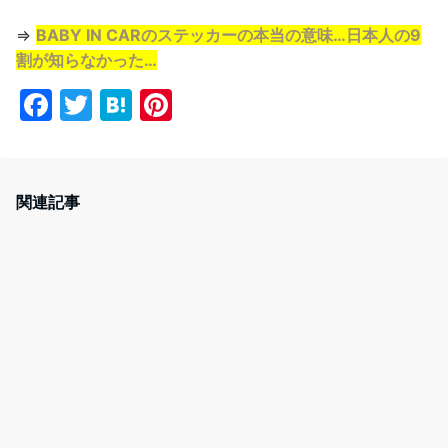
⇒
BABY IN CARのステッカーの本当の意味…日本人の9
割が知らなかった…
F
T
H
Pi
a
w
at
nt
c
itt
e
er
e
er
n
e
関連記事
b
a
st
o
o
k