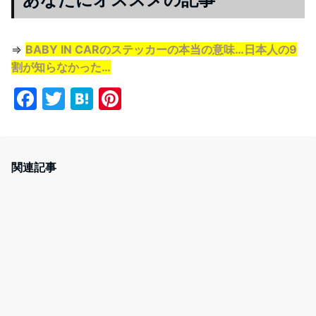
⇒
BABY IN CARのステッカーの本当の意味…日本人の9
割が知らなかった…
F
T
H
Pi
a
w
at
nt
c
itt
e
er
e
er
n
e
関連記事
b
a
st
o
o
k