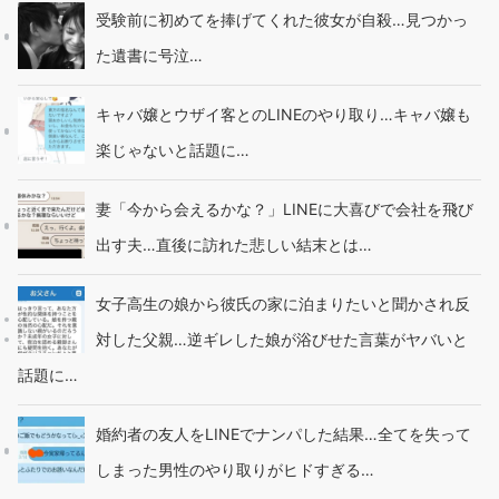
受験前に初めてを捧げてくれた彼女が自殺…見つかっ
た遺書に号泣…
キャバ嬢とウザイ客とのLINEのやり取り…キャバ嬢も
楽じゃないと話題に…
妻「今から会えるかな？」LINEに大喜びで会社を飛び
出す夫…直後に訪れた悲しい結末とは…
女子高生の娘から彼氏の家に泊まりたいと聞かされ反
対した父親…逆ギレした娘が浴びせた言葉がヤバいと
話題に…
婚約者の友人をLINEでナンパした結果…全てを失って
しまった男性のやり取りがヒドすぎる…