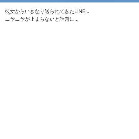
彼女からいきなり送られてきたLINE…
ニヤニヤが止まらないと話題に…