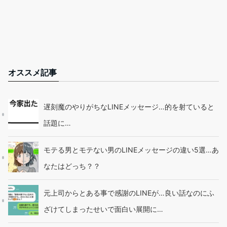
オススメ記事
遅刻魔のやりがちなLINEメッセージ…的を射ていると
話題に…
モテる男とモテない男のLINEメッセージの違い5選…あ
なたはどっち？？
元上司からとある事で感謝のLINEが…良い話なのにふ
ざけてしまったせいで面白い展開に…