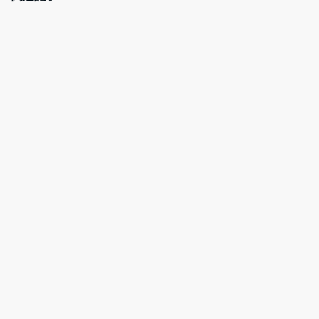
b
a
st
o
o
k