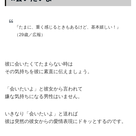
『たまに、重く感じるときもあるけど、基本嬉しい！』
（29歳／広報）
彼に会いたくてたまらない時は
その気持ちを彼に素直に伝えましょう。
「会いたいよ」と彼女から言われて
嫌な気持ちになる男性はいません。
いきなり「会いたいよ」と送れば
彼は突然の彼女からの愛情表現にドキッとするのです。