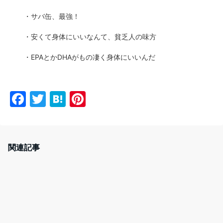
・サバ缶、最強！
・安くて身体にいいなんて、貧乏人の味方
・EPAとかDHAがもの凄く身体にいいんだ
F
T
H
Pi
a
w
at
nt
c
itt
e
er
e
er
n
e
関連記事
b
a
st
o
o
k