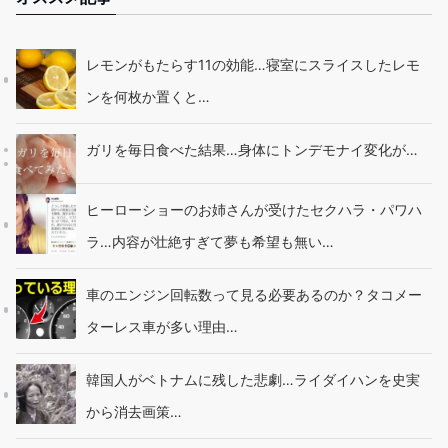
レモンがもたらす11の効能…寝室にスライスしたレモ
ンを何枚か置くと…
ガリを毎日食べた結果…身体にトンデモナイ変化が…
ヒーローショーのお姉さんが受けたセクハラ・パワハ
ラ…内容が壮絶すぎて夢も希望も無い…
車のエンジン回転数って見る必要あるのか？タコメー
ターレス車が多い理由…
韓国人がベトナムに残した悲劇…ライダイハンを史実
から消去画策…