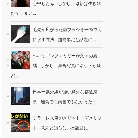
心中した母…しかし、母親は生き延
びてしまい…
毛先が広がった歯ブラシを一瞬で元
に戻す方法…超簡単だと話題に…
ヘキサゴンファミリーが久々の集
結…しかし、集合写真にネットが騒
然…
日本一紫外線が強い意外な都道府
県…離島でも南国でもなかった…
ミラーレス車のメリット・デメリッ
ト…意外と知らないと話題に…