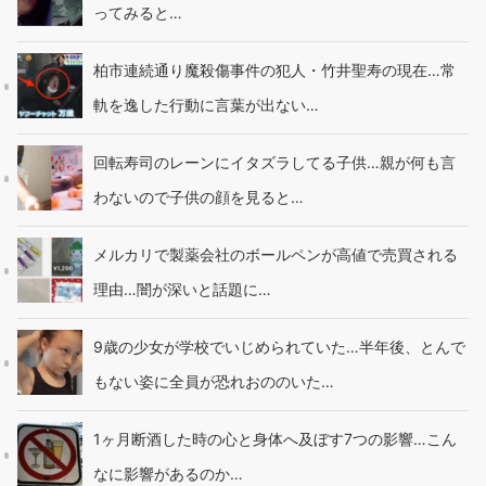
ってみると…
柏市連続通り魔殺傷事件の犯人・竹井聖寿の現在…常
軌を逸した行動に言葉が出ない…
回転寿司のレーンにイタズラしてる子供…親が何も言
わないので子供の顔を見ると…
メルカリで製薬会社のボールペンが高値で売買される
理由…闇が深いと話題に…
9歳の少女が学校でいじめられていた…半年後、とんで
もない姿に全員が恐れおののいた…
1ヶ月断酒した時の心と身体へ及ぼす7つの影響…こん
なに影響があるのか…