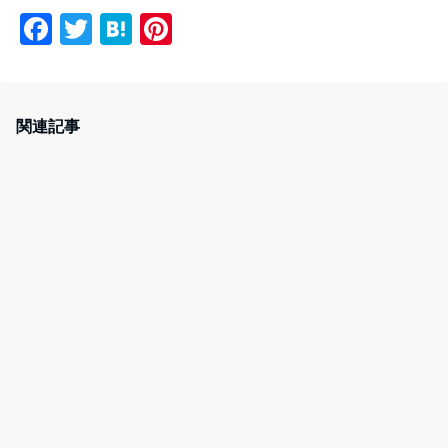
F
T
H
Pi
a
w
at
nt
c
itt
e
er
e
er
n
e
関連記事
b
a
st
o
o
k