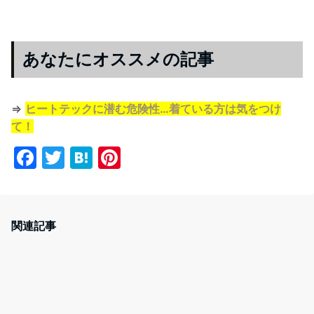
あなたにオススメの記事
⇒
ヒートテックに潜む危険性…着ている方は気をつけ
て！
F
T
H
Pi
a
w
at
nt
c
itt
e
er
e
er
n
e
関連記事
b
a
st
o
o