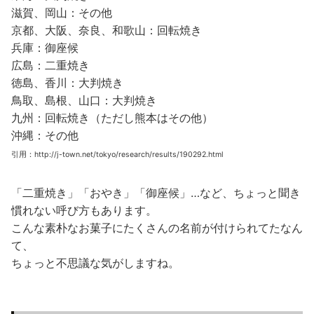
滋賀、岡山：その他
京都、大阪、奈良、和歌山：回転焼き
兵庫：御座候
広島：二重焼き
徳島、香川：大判焼き
鳥取、島根、山口：大判焼き
九州：回転焼き（ただし熊本はその他）
沖縄：その他
引用：http://j-town.net/tokyo/research/results/190292.html
「二重焼き」「おやき」「御座候」…など、ちょっと聞き
慣れない呼び方もあります。
こんな素朴なお菓子にたくさんの名前が付けられてたなん
て、
ちょっと不思議な気がしますね。