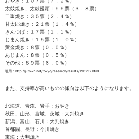
おやき：１０７票（７．２％）
太鼓焼き、太鼓饅頭：５６票（３．８票）
二重焼き：３５票（２．４％）
甘太郎焼き：２１票（１．４％）
きんつば：１７票（１．１％）
じまん焼き：１５票（１．０％）
黄金焼き：８票（０．５％）
あじまん：８票（０．５％）
その他：８９票（６．０％）
引用：http://j-town.net/tokyo/research/results/190292.html
また、支持率が高いものの傾向は以下のようになります。
北海道、青森、岩手：おやき
秋田、山形、宮城、茨城：大判焼き
新潟、富山、石川：大判焼き
首都圏、長野：今川焼き
東海：大判焼き