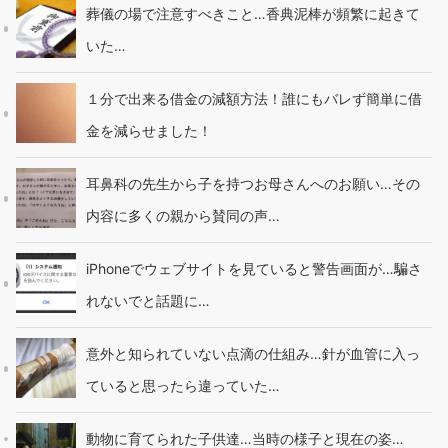
葬儀の場で注意すべきこと…香典泥棒が頻繁に起きて
いた…
１分で出来る借金の減額方法！誰にもバレず簡単に借
金を減らせました！
耳鼻科の先生から子を持つお母さんへのお願い…その
内容に多くの親から賛同の声…
iPhoneでウェブサイトを見ていると警告画面が…騙さ
れないでと話題に…
意外と知られていない点滴の仕組み…針が血管に入っ
ていると思ったら違っていた…
動物に育てられた子供達…当時の様子と現在の姿…