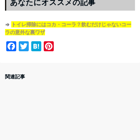
あなたにオススメの記事
⇒
トイレ掃除にはコカ・コーラ？飲むだけじゃないコー
ラの意外な裏ワザ
F
T
H
Pi
a
w
at
nt
c
itt
e
er
e
er
n
e
関連記事
b
a
st
o
o
k