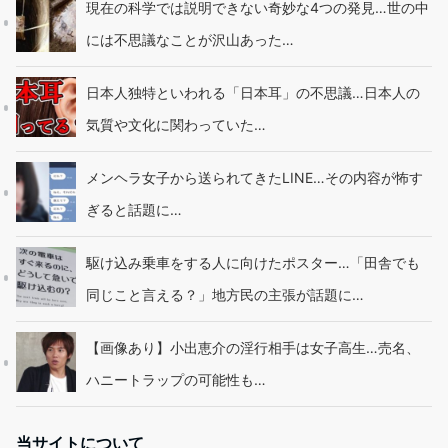
現在の科学では説明できない奇妙な4つの発見…世の中
には不思議なことが沢山あった…
日本人独特といわれる「日本耳」の不思議…日本人の
気質や文化に関わっていた…
メンヘラ女子から送られてきたLINE…その内容が怖す
ぎると話題に…
駆け込み乗車をする人に向けたポスター…「田舎でも
同じこと言える？」地方民の主張が話題に…
【画像あり】小出恵介の淫行相手は女子高生…売名、
ハニートラップの可能性も…
当サイトについて