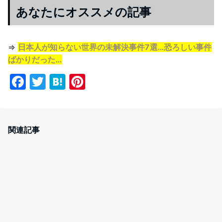
あなたにオススメの記事
⇒
日本人が知らない世界の未解決事件7選…恐ろしい事件
ばかりだった…
F
T
H
Pi
a
w
at
nt
c
itt
e
er
e
er
n
e
関連記事
b
a
st
o
o
k