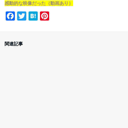
感動的な映像だった（動画あり）
F
T
H
Pi
a
w
at
nt
c
itt
e
er
e
er
n
e
関連記事
b
a
st
o
o
k