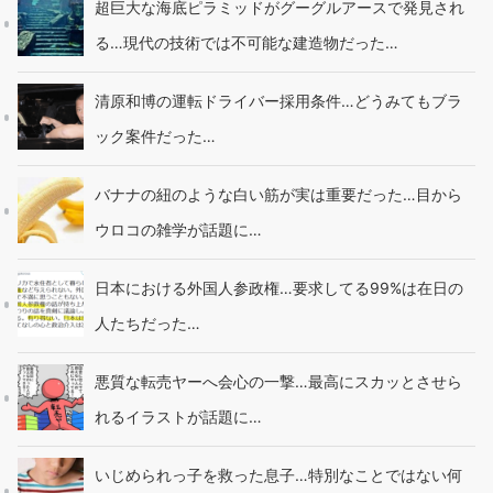
超巨大な海底ピラミッドがグーグルアースで発見され
る…現代の技術では不可能な建造物だった…
清原和博の運転ドライバー採用条件…どうみてもブラ
ック案件だった…
バナナの紐のような白い筋が実は重要だった…目から
ウロコの雑学が話題に…
日本における外国人参政権…要求してる99%は在日の
人たちだった…
悪質な転売ヤーへ会心の一撃…最高にスカッとさせら
れるイラストが話題に…
いじめられっ子を救った息子…特別なことではない何