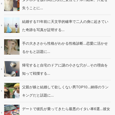
失うことに…
結婚する11年前に天文学的確率で二人の身に起きてい
た奇跡を写真が証明する…
手の大きさから性格がわかる性格診断…恋愛に活かせ
るかもと話題に…
帰宅すると自宅のドアに謎の小さな穴が…その理由を
知って戦慄する…
父親が娘と結婚して欲しくない男TOP10…納得のラン
キングだと話題に…
デートで彼氏が乗ってきたら最悪のイタい車6選…彼女