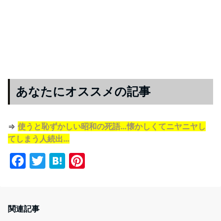
あなたにオススメの記事
⇒
使うと恥ずかしい昭和の死語…懐かしくてニヤニヤし
てしまう人続出…
F
T
H
Pi
a
w
at
nt
c
itt
e
er
e
er
n
e
関連記事