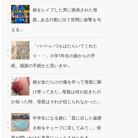
娘をレイプした男に挑発された母
親…ある行動に出て世間に衝撃を与
える…
「パパへいつもはたらいてくれた
り・・」小学1年生の娘からの手
紙。感謝の手紙かと思いきや…
娘が血だらけの傷を作って母親に駆
け寄ってきた…母親は何が起きたの
か知った時、母親はそれが信じられなかった…
中学生になる娘に「皿に出した歯磨
き粉をチューブに戻してみて…」母
親が問いかけた真意にハッとさせられる…