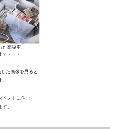
った高級車、
まで・・・
投稿した画像を見ると
す。
ダペストに住む
ます。