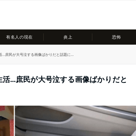
有名人の現在
炎上
恐怖
活…庶民が大号泣する画像ばかりだと話題に…
生活…庶民が大号泣する画像ばかりだと