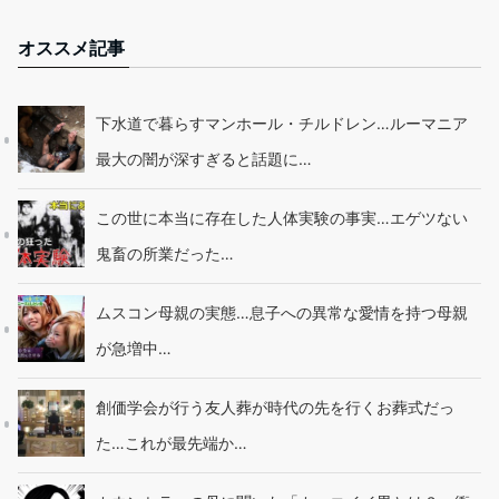
オススメ記事
下水道で暮らすマンホール・チルドレン…ルーマニア
最大の闇が深すぎると話題に…
この世に本当に存在した人体実験の事実…エゲツない
鬼畜の所業だった…
ムスコン母親の実態…息子への異常な愛情を持つ母親
が急増中…
創価学会が行う友人葬が時代の先を行くお葬式だっ
た…これが最先端か…