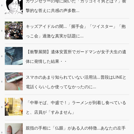
カウンセラーの母に聞いた「カッコイイ男とは？」衝
撃的な答えに共感の声多数…
キッズアイドルの闇…「握手会」「ツイスター」「抱
っこ会」過激な真実が話題に…
【衝撃展開】遺体安置所でガードマンが女子大生の遺
体に発情した結果・・
スマホのあまり知られていない活用法…普段はLINEと
電話くらいしか使ってなかったのに…
「中華そば、中盛で！」ラーメンが到着し食べている
と、店員が「すみません」
親指の手相に「仏眼」がある人の特徴…あなたの左手