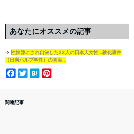
あなたにオススメの記事
⇒
性奴隷にされ自決した23人の日本人女性…敦化事件
（日満パルプ事件）の真実…
F
T
H
Pi
a
w
at
nt
c
itt
e
er
e
er
n
e
関連記事
b
a
st
o
o