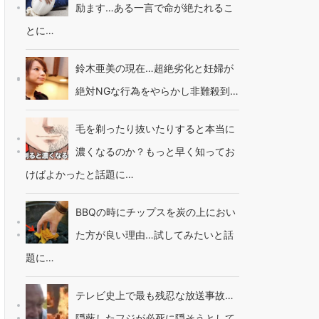
励ます…ある一言で命が絶たれるこ
とに…
鈴木亜美の現在…超絶劣化と妊婦が
絶対NGな行為をやらかし非難殺到…
毛を剃ったり抜いたりすると本当に
濃くなるのか？もっと早く知ってお
けばよかったと話題に…
BBQの時にチップスを炭の上におい
た方が良い理由…試してみたいと話
題に…
テレビ史上で最も残忍な放送事故…
隠蔽したフジが必死に隠そうとして