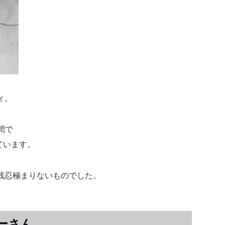
ィ。
間で
ています。
残忍極まりないものでした。
ーさん