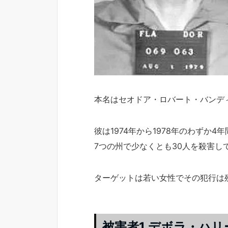
本名はセオドア・ロバート・バンデ
彼は1974年から1978年のわずか4年
7つの州で少なくとも30人を殺害し
ターゲットは若い女性でその犯行は
被害者1.デボラ・ハリ