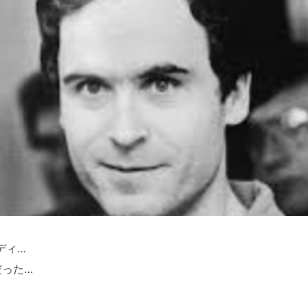
ディ…
だった…