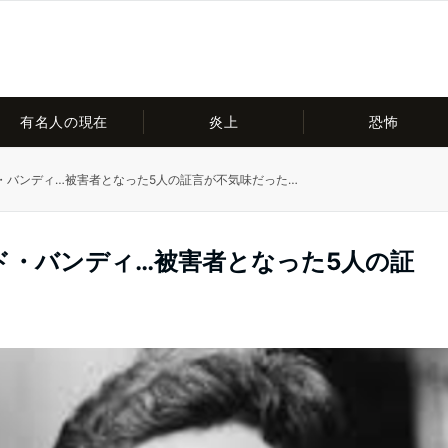
有名人の現在
炎上
恐怖
・バンディ…被害者となった5人の証言が不気味だった…
ド・バンディ…被害者となった5人の証