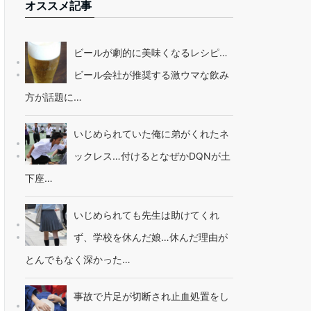
オススメ記事
ビールが劇的に美味くなるレシピ…
ビール会社が推奨する激ウマな飲み
方が話題に…
いじめられていた俺に弟がくれたネ
ックレス…付けるとなぜかDQNが土
下座…
いじめられても先生は助けてくれ
ず、学校を休んだ娘…休んだ理由が
とんでもなく深かった…
事故で片足が切断され止血処置をし