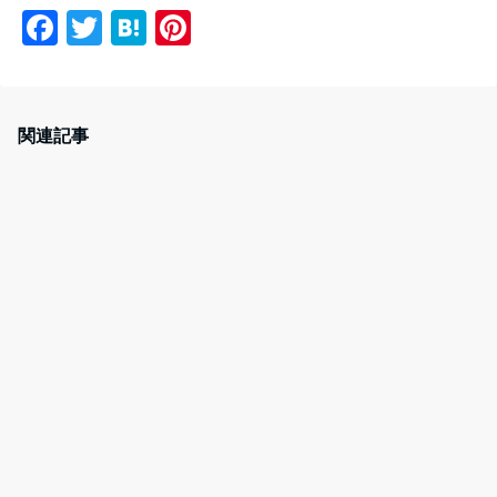
F
T
H
Pi
a
w
at
nt
c
itt
e
er
e
er
n
e
関連記事
b
a
st
o
o
k