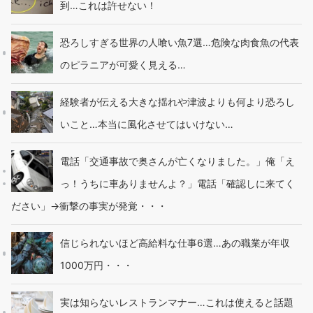
到…これは許せない！
恐ろしすぎる世界の人喰い魚7選…危険な肉食魚の代表
のピラニアが可愛く見える…
経験者が伝える大きな揺れや津波よりも何より恐ろし
いこと…本当に風化させてはいけない…
電話「交通事故で奥さんが亡くなりました。」俺「え
っ！うちに車ありませんよ？」電話「確認しに来てく
ださい」→衝撃の事実が発覚・・・
信じられないほど高給料な仕事6選…あの職業が年収
1000万円・・・
実は知らないレストランマナー…これは使えると話題