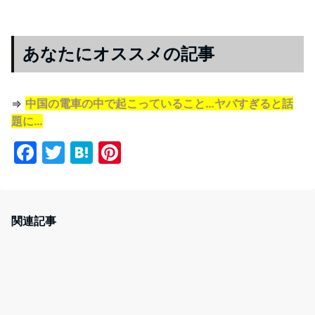
あなたにオススメの記事
⇒
中国の電車の中で起こっていること…ヤバすぎると話
題に…
F
T
H
Pi
a
w
at
nt
c
itt
e
er
e
er
n
e
関連記事
b
a
st
o
o
k