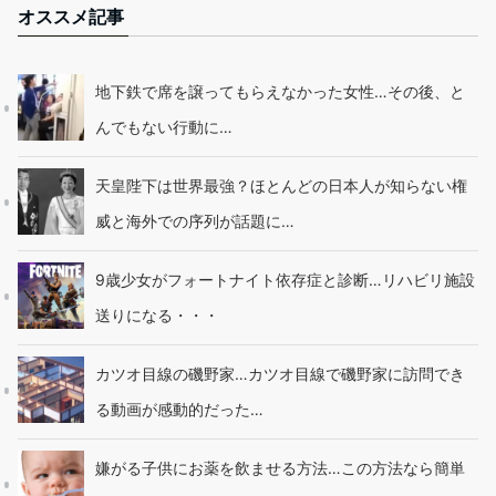
オススメ記事
地下鉄で席を譲ってもらえなかった女性…その後、と
んでもない行動に…
天皇陛下は世界最強？ほとんどの日本人が知らない権
威と海外での序列が話題に…
9歳少女がフォートナイト依存症と診断…リハビリ施設
送りになる・・・
カツオ目線の磯野家…カツオ目線で磯野家に訪問でき
る動画が感動的だった…
嫌がる子供にお薬を飲ませる方法…この方法なら簡単