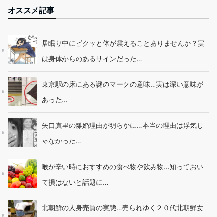
オススメ記事
居眠り中にビクッと体が震えることありませんか？実
は身体からのあるサインだった…
東京駅の床にある謎のマークの意味…実は深い意味が
あった…
矢口真里の離婚理由が明らかに…本当の理由は浮気じ
ゃなかった…
喉が辛い時におすすめの食べ物や飲み物…知っておい
て損はないと話題に…
北朝鮮の人身売買の実態…売られゆく２０代北朝鮮女