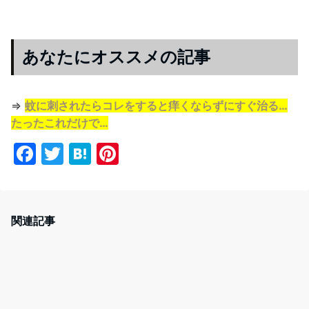
あなたにオススメの記事
⇒
蚊に刺されたらコレをすると痒くならずにすぐ治る…
たったこれだけで…
F
T
H
Pi
a
w
at
nt
c
itt
e
er
e
er
n
e
関連記事
b
a
st
o
o
k