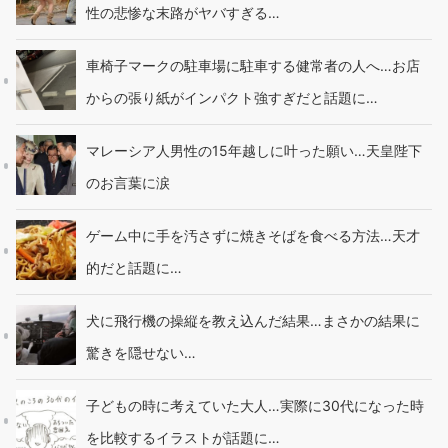
性の悲惨な末路がヤバすぎる…
車椅子マークの駐車場に駐車する健常者の人へ…お店
からの張り紙がインパクト強すぎだと話題に…
マレーシア人男性の15年越しに叶った願い…天皇陛下
のお言葉に涙
ゲーム中に手を汚さずに焼きそばを食べる方法…天才
的だと話題に…
犬に飛行機の操縦を教え込んだ結果…まさかの結果に
驚きを隠せない…
子どもの時に考えていた大人…実際に30代になった時
を比較するイラストが話題に…