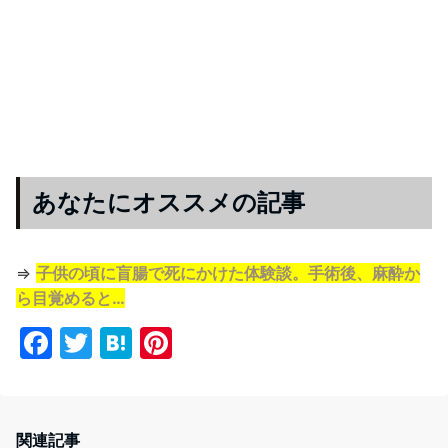
あなたにオススメの記事
⇒
子供の頃に盲腸で死にかけた体験談。手術後、麻酔か
ら目覚めると…
F
T
H
Pi
a
w
at
nt
c
itt
e
er
e
er
n
e
関連記事