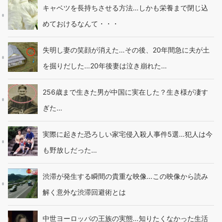
キャベツを長持ちさせる方法…しかも栄養まで閉じ込
めておけるなんて・・・
失明し妻の笑顔が消えた…その後、20年間急に夫が土
を掘りだした…20年後妻は泣き崩れた…
256歳まで生きた男が中国に実在した？生き様が凄す
ぎた…
実際に起きた恐ろしい家宅侵入殺人事件5選…犯人は今
も野放しだった…
渋滞が発生する瞬間の貴重な映像…この映像から読み
解く意外な渋滞回避術とは
中世ヨーロッパの王族の実態…知りたくなかった生活