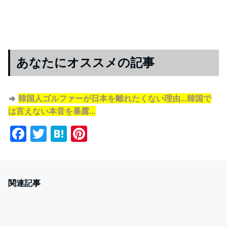
あなたにオススメの記事
⇒
韓国人ゴルファーが日本を離れたくない理由…韓国で
は言えない本音を暴露…
F
T
H
Pi
a
w
at
nt
c
itt
e
er
e
er
n
e
関連記事
b
a
st
o