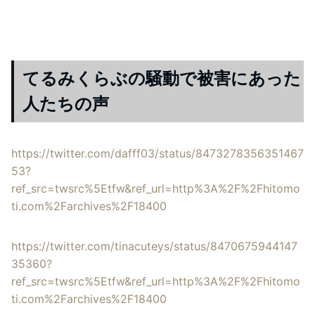
てるみくらぶの騒動で被害にあった
人たちの声
https://twitter.com/dafff03/status/8473278356351467
53?
ref_src=twsrc%5Etfw&ref_url=http%3A%2F%2Fhitomo
ti.com%2Farchives%2F18400
https://twitter.com/tinacuteys/status/8470675944147
35360?
ref_src=twsrc%5Etfw&ref_url=http%3A%2F%2Fhitomo
ti.com%2Farchives%2F18400