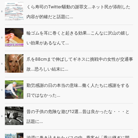
くら寿司のTwitter騒動の謝罪文…ネット民が添削した
内容が的確だと話題に…
輪ゴムを耳に巻くと起きる効果…こんなに沢山の嬉し
い効果があるなんて…
爪を88cmまで伸ばしてギネスに挑戦中の女性が交通事
故…恐ろしい結末に…
勤労感謝の日の本当の意味…働く人たちに感謝をする
日ではなかった…
昔の子供の危険な遊び12選…昔は良かったな・・・と
話題に…
渋滞に巻き込まれたバスの中…乗客が「乗り継ぎに間