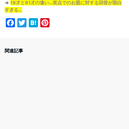
⇒
18才と81才の違い…笑点でのお題に対する回答が面白
すぎる…
F
T
H
Pi
a
w
at
nt
c
itt
e
er
e
er
n
e
関連記事
b
a
st
o
o
k