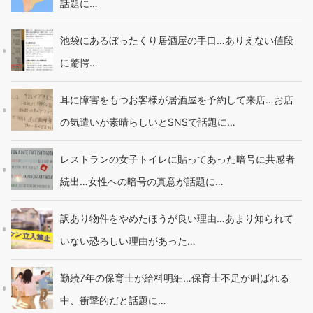
話題に…
池袋にあるぼったくり居酒屋の手口…ありえない値段
に驚愕…
耳に障害をもつお客様が居酒屋を予約して来店…お店
の気遣いが素晴らしいとSNSで話題に…
レストランの女子トイレに貼ってあった暗号に共感者
続出…女性への暗号の真意が話題に…
訳あり物件をやめたほうが良い理由…あまり知られて
いない恐ろしい理由があった…
勤続7年の保育士が給料明細…保育士不足が叫ばれる
中、衝撃的だと話題に…