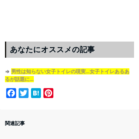
あなたにオススメの記事
⇒
男性は知らない女子トイレの現実…女子トイレあるあ
るが話題に…
F
T
H
Pi
a
w
at
nt
c
itt
e
er
e
er
n
e
関連記事
b
a
st