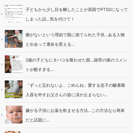
子どもから少し目を離したことが原因でPTSDになって
しまった話…気を付けて！
腕がないという理由で親に捨てられた子供…ある人物
と出会って運命を変える…
2歳の子どもにタバコを吸わせた親…謝罪の後のコメン
トが酷すぎる…
「ずっと忘れないよ、ごめんね」愛する息子の酸素吸
入器を外すお父さんの姿に涙が止まらない…
嫌がる子供にお薬を飲ませる方法…この方法なら簡単
だと話題に…