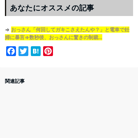
あなたにオススメの記事
⇒
おっさん「何回してガキこさえたんや？」と電車で妊
婦に暴言⇒数秒後、おっさんに驚きの制裁…
F
T
H
Pi
a
w
at
nt
c
itt
e
er
e
er
n
e
関連記事
b
a
st
o
o
k