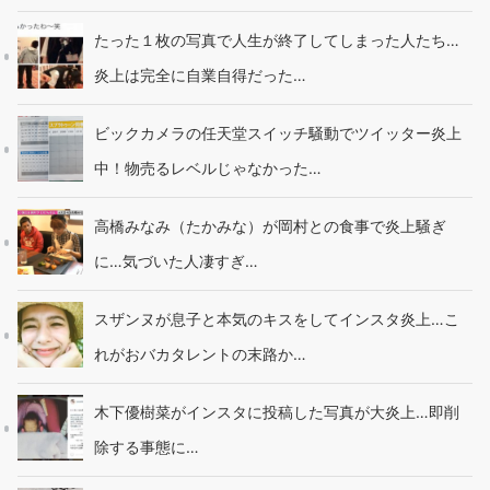
たった１枚の写真で人生が終了してしまった人たち…
炎上は完全に自業自得だった…
ビックカメラの任天堂スイッチ騒動でツイッター炎上
中！物売るレベルじゃなかった…
高橋みなみ（たかみな）が岡村との食事で炎上騒ぎ
に…気づいた人凄すぎ…
スザンヌが息子と本気のキスをしてインスタ炎上…こ
れがおバカタレントの末路か…
木下優樹菜がインスタに投稿した写真が大炎上…即削
除する事態に…