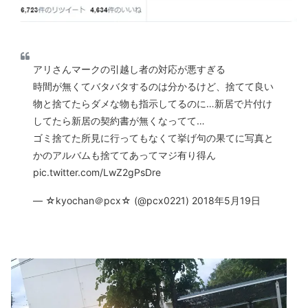
アリさんマークの引越し者の対応が悪すぎる
時間が無くてバタバタするのは分かるけど、捨てて良い
物と捨てたらダメな物も指示してるのに…新居で片付け
してたら新居の契約書が無くなってて…
ゴミ捨てた所見に行ってもなくて挙げ句の果てに写真と
かのアルバムも捨ててあってマジ有り得ん
pic.twitter.com/LwZ2gPsDre
— ☆kyochan＠pcx☆ (@pcx0221) 2018年5月19日