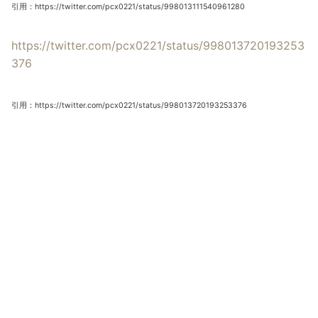
引用：https://twitter.com/pcx0221/status/998013111540961280
https://twitter.com/pcx0221/status/998013720193253
376
引用：https://twitter.com/pcx0221/status/998013720193253376