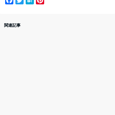
F
T
H
Pi
a
w
at
nt
c
itt
e
er
e
er
n
e
関連記事
b
a
st
o
o
k