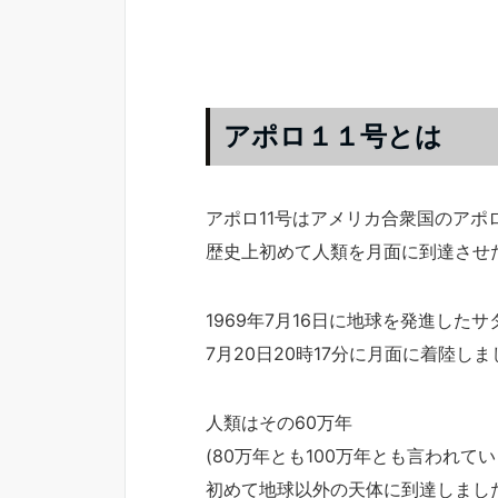
アポロ１１号とは
アポロ11号はアメリカ合衆国のアポ
歴史上初めて人類を月面に到達させ
1969年7月16日に地球を発進した
7月20日20時17分に月面に着陸し
人類はその60万年
(80万年とも100万年とも言われて
初めて地球以外の天体に到達しまし