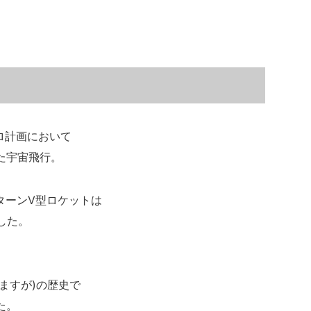
ロ計画において
た宇宙飛行。
サターンV型ロケットは
ました。
いますが)の歴史で
た。