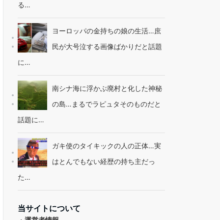
る…
ヨーロッパの金持ちの娘の生活…庶
民が大号泣する画像ばかりだと話題
に…
南シナ海に浮かぶ廃村と化した神秘
の島…まるでラピュタそのものだと
話題に…
ガキ使のタイキックの人の正体…実
はとんでもない経歴の持ち主だっ
た…
当サイトについて
・
運営者情報