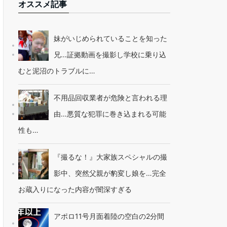
オススメ記事
妹がいじめられていることを知った
兄…証拠動画を撮影し学校に乗り込
むと泥沼のトラブルに…
不用品回収業者が危険と言われる理
由…悪質な犯罪に巻き込まれる可能
性も…
『撮るな！』大家族スペシャルの撮
影中、突然父親が豹変し娘を…完全
お蔵入りになった内容が闇深すぎる
アポロ11号月面着陸の空白の2分間