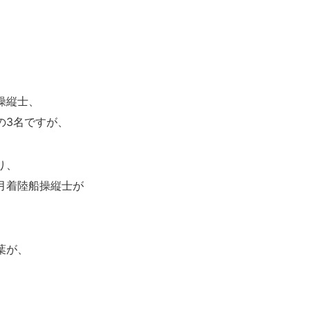
操縦士、
の3名ですが、
り、
月着陸船操縦士が
葉が、