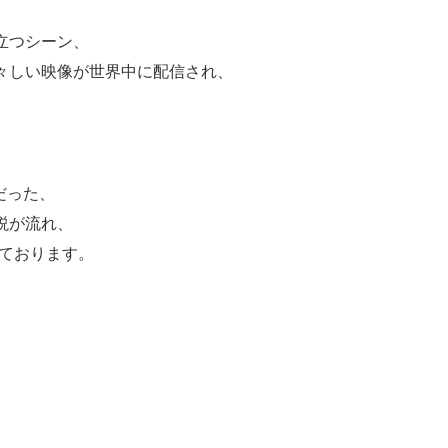
立つシーン、
々しい映像が世界中に配信され、
。
だった、
説が流れ、
いております。