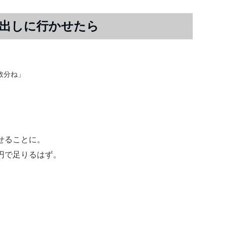
出しに行かせたら
数分ね」
せることに。
円で足りるはず。