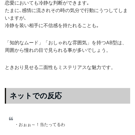
恋愛においても冷静な判断ができます｡
たまに､感情に流されその時の気分で行動にうつしてしま
いますが､
冷静を装い相手に不信感を持たれることも｡
「知的なムード」「おしゃれな雰囲気」を持つAB型は、
周囲から憧れの目で見られる事が多いでしょう。
ときおり見せる二面性もミステリアスな魅力です。
ネットでの反応
・おぉぉ～！当たってるわ