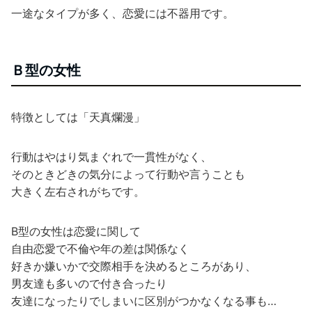
一途なタイプが多く、恋愛には不器用です。
Ｂ型の女性
特徴としては「天真爛漫」
行動はやはり気まぐれで一貫性がなく、
そのときどきの気分によって行動や言うことも
大きく左右されがちです。
B型の女性は恋愛に関して
自由恋愛で不倫や年の差は関係なく
好きか嫌いかで交際相手を決めるところがあり、
男友達も多いので付き合ったり
友達になったりでしまいに区別がつかなくなる事も…