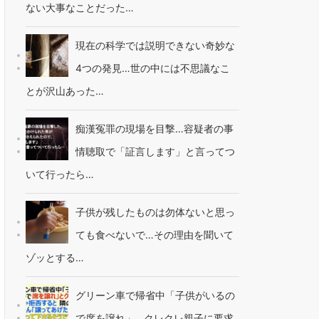
ない大事なことだった…
現在の科学では説明できない奇妙な
4つの発見…世の中には不思議なこ
とが沢山あった…
痴漢冤罪の現場を目撃…容疑者の事
情聴取で「証言します」と言ってつ
いて行ったら…
子供が残したものは勿体ないと思っ
ても食べないで…その理由を聞いて
ゾッとする…
グリーン車で帰省中「子供がいるの
で席を譲れ」…クレクレ親子に要求