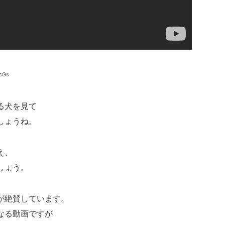
cGs
る犬を見て
しょうね。
え、
しょう。
が絶賛しています。
なる動画ですが