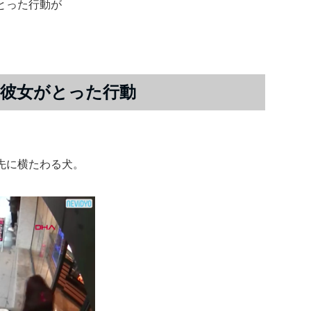
とった行動が
。
彼女がとった行動
。
先に横たわる犬。