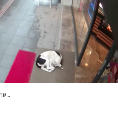
行動…
…