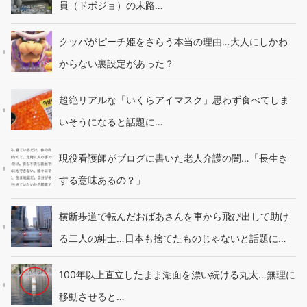
員（ドボジョ）の末路…
クッパがピーチ姫をさらう本当の理由…大人にしかわ
からない裏設定があった？
超絶リアルな「いくらアイマスク」思わず食べてしま
いそうになると話題に…
現役看護師がブログに書いた老人介護の闇…「長生き
する意味あるの？」
横断歩道で転んだおばあさんを車から飛び出して助け
る二人の紳士…日本も捨てたものじゃないと話題に…
100年以上直立したまま湖面を漂い続ける丸太…無理に
移動させると…