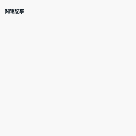
c
itt
e
er
e
er
n
e
関連記事
b
a
st
o
o
k