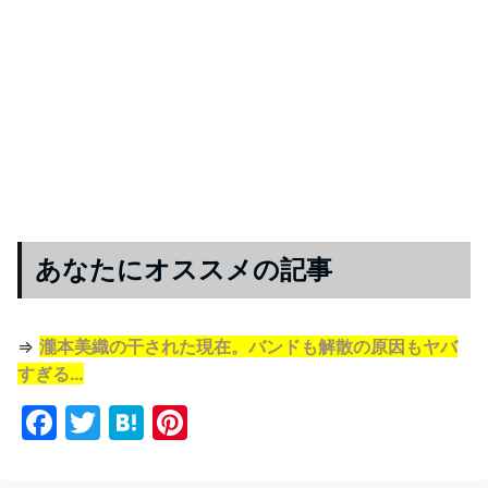
あなたにオススメの記事
⇒
瀧本美織の干された現在。バンドも解散の原因もヤバ
すぎる…
F
T
H
Pi
a
w
at
nt