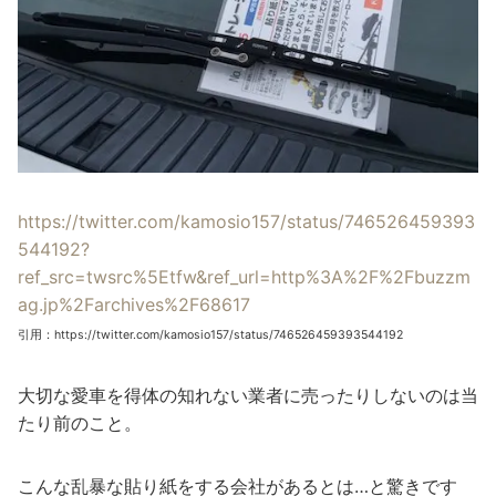
https://twitter.com/kamosio157/status/746526459393
544192?
ref_src=twsrc%5Etfw&ref_url=http%3A%2F%2Fbuzzm
ag.jp%2Farchives%2F68617
引用：https://twitter.com/kamosio157/status/746526459393544192
大切な愛車を得体の知れない業者に売ったりしないのは当
たり前のこと。
こんな乱暴な貼り紙をする会社があるとは…と驚きです