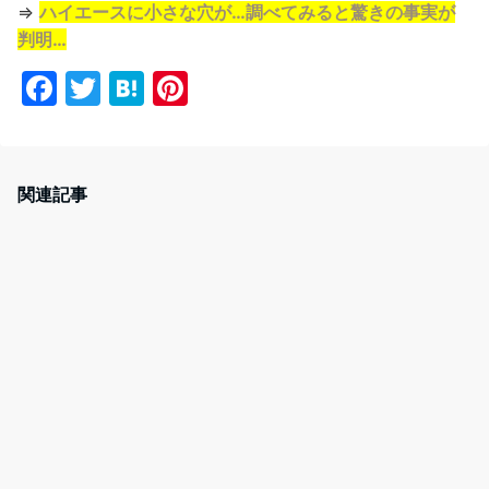
⇒
ハイエースに小さな穴が…調べてみると驚きの事実が
判明…
F
T
H
Pi
a
w
at
nt
c
itt
e
er
e
er
n
e
関連記事
b
a
st
o
o
k