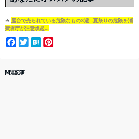
⇒
屋台で売られている危険なもの3選…夏祭りの危険を消
費者庁が注意喚起…
F
T
H
Pi
a
w
at
nt
c
itt
e
er
e
er
n
e
関連記事
b
a
st
o
o
k