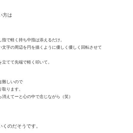
い方は
し指で軽く持ち中指は添えるだけ。
い文字の周辺を円を描くように優しく優しく回転させて
を立てて先端で軽く叩いて。
は難しいので
り取ります。
ら消えてーと心の中で念じながら（笑）
いくのだそうです。