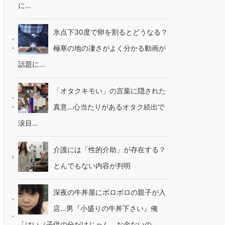
に…
氷点下30度で卵を割るとどうなる？
極寒の地の凄さがよく分かる動画が
話題に…
「オタクキモい」の言葉に隠された
真意…心当たりがあるオタク続出で
涙目…
介護には「性的介助」が存在する？
とんでもない内容が判明
深夜の牛丼屋にボロボロの親子が入
店…男『小盛りの牛丼下さい』俺
「はい（子供の分だけじゃん、お金ないの