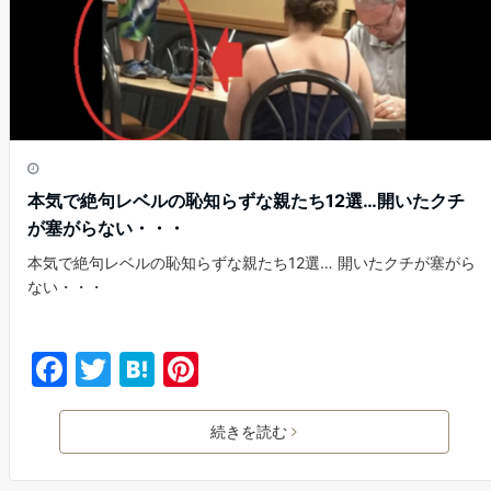
k
本気で絶句レベルの恥知らずな親たち12選…開いたクチ
が塞がらない・・・
本気で絶句レベルの恥知らずな親たち12選… 開いたクチが塞がら
ない・・・
F
T
H
Pi
a
w
at
nt
c
itt
e
er
続きを読む
e
er
n
e