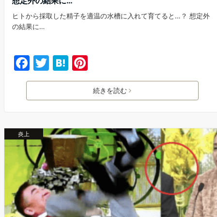
想定外の結果に…
ヒトから採取した精子を適温の水槽に入れて育てると…？ 想定外
の結果に…
F
T
H
Pi
a
w
at
nt
c
itt
e
er
続きを読む
e
er
n
e
b
a
st
炎上
o
o
k