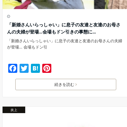
「新婚さんいらっしゃい」に息子の友達と友達のお母さ
んの夫婦が登場…会場もドン引きの事態に…
「新婚さんいらっしゃい」に息子の友達と友達のお母さんの夫婦
が登場… 会場もドン引
F
T
H
Pi
a
w
at
nt
c
itt
e
er
続きを読む
e
er
n
e
b
a
st
炎上
o
o