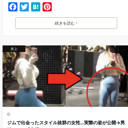
F
T
H
Pi
a
w
at
nt
c
itt
e
er
続きを読む
e
er
n
e
b
a
st
炎上
o
o
k
ジムで出会ったスタイル抜群の女性…実際の姿が公開→男