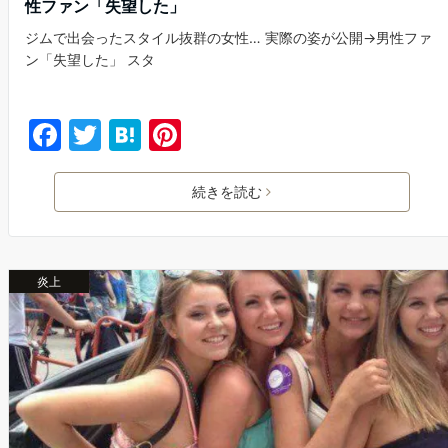
性ファン「失望した」
ジムで出会ったスタイル抜群の女性… 実際の姿が公開→男性ファ
ン「失望した」 スタ
F
T
H
Pi
a
w
at
nt
c
itt
e
er
続きを読む
e
er
n
e
b
a
st
炎上
o
o
k