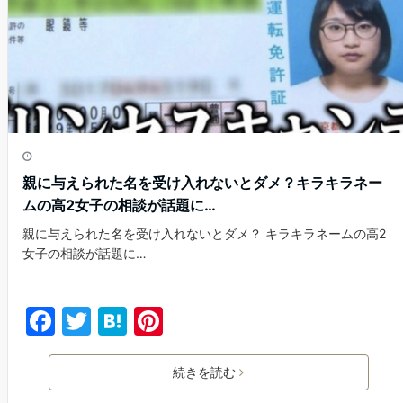
k
親に与えられた名を受け入れないとダメ？キラキラネー
ムの高2女子の相談が話題に…
親に与えられた名を受け入れないとダメ？ キラキラネームの高2
女子の相談が話題に…
F
T
H
Pi
a
w
at
nt
c
itt
e
er
続きを読む