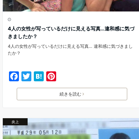
4人の女性が写っているだけに見える写真…違和感に気づ
きましたか？
4人の女性が写っているだけに見える写真… 違和感に気づきまし
たか？
F
T
H
Pi
a
w
at
nt
c
itt
e
er
続きを読む
e
er
n
e
b
a
st
炎上
o
o