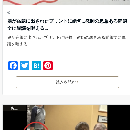
娘が宿題に出されたプリントに絶句…教師の悪意ある問題
文に異議を唱える…
娘が宿題に出されたプリントに絶句… 教師の悪意ある問題文に異
議を唱える…
F
T
H
Pi
a
w
at
nt
c
itt
e
er
続きを読む
e
er
n
e
b
a
st
炎上
o
o