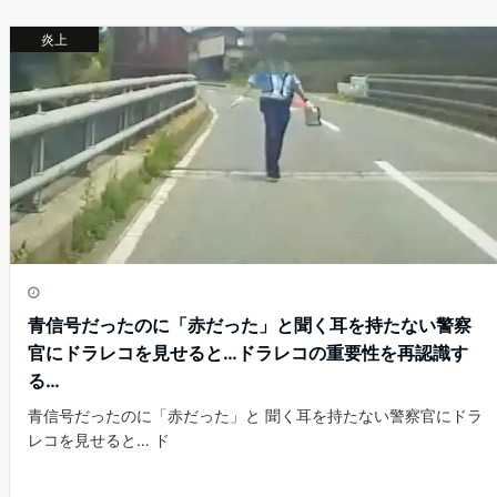
b
a
st
炎上
o
o
k
青信号だったのに「赤だった」と聞く耳を持たない警察
官にドラレコを見せると…ドラレコの重要性を再認識す
る…
青信号だったのに「赤だった」と 聞く耳を持たない警察官にドラ
レコを見せると… ド