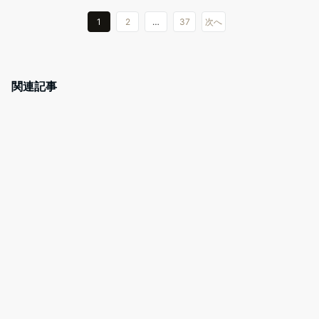
b
a
st
o
1
2
…
37
次へ
o
k
関連記事