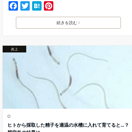
F
T
H
Pi
a
w
at
nt
c
itt
e
er
続きを読む
e
er
n
e
b
a
st
炎上
o
o
k
ヒトから採取した精子を適温の水槽に入れて育てると…？