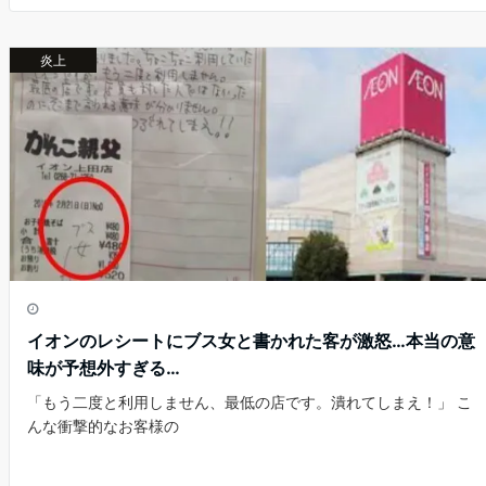
e
er
n
e
b
a
st
炎上
o
o
k
イオンのレシートにブス女と書かれた客が激怒…本当の意
味が予想外すぎる…
「もう二度と利用しません、最低の店です。潰れてしまえ！」 こ
んな衝撃的なお客様の