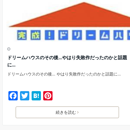
k
ドリームハウスのその後…やはり失敗作だったのかと話題
に…
ドリームハウスのその後… やはり失敗作だったのかと話題に…
F
T
H
Pi
a
w
at
nt
c
itt
e
er
続きを読む
e
er
n
e