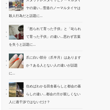
ヤの違い…雪道のノーマルタイヤは
殺人行為だと話題に…
「怒られて育った子供」と「叱られ
て育った子供」の違い…思わず言葉
を失うと話題に…
爪に白い部分（爪半月）はあります
か？ある人とない人の違いが話題
に…
住めばわかる田舎暮らしと都会の暮
らしの違い…都会の方が親しくない
人に過干渉ではないだけ？