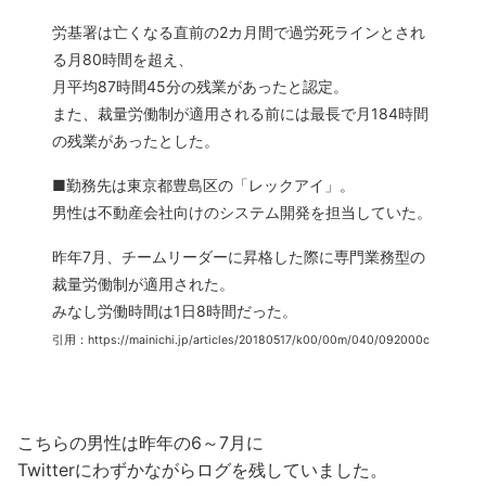
労基署は亡くなる直前の2カ月間で過労死ラインとされ
る月80時間を超え、
月平均87時間45分の残業があったと認定。
また、裁量労働制が適用される前には最長で月184時間
の残業があったとした。
■勤務先は東京都豊島区の「レックアイ」。
男性は不動産会社向けのシステム開発を担当していた。
昨年7月、チームリーダーに昇格した際に専門業務型の
裁量労働制が適用された。
みなし労働時間は1日8時間だった。
引用：https://mainichi.jp/articles/20180517/k00/00m/040/092000c
こちらの男性は昨年の6～7月に
Twitterにわずかながらログを残していました。