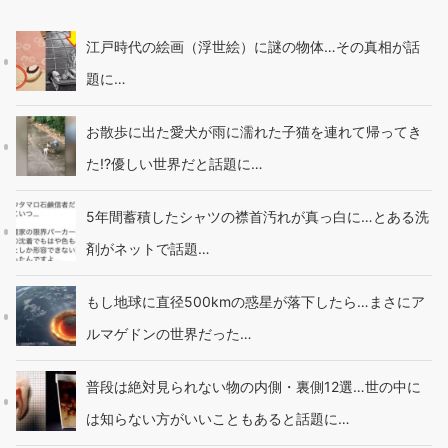
江戸時代の絵画（浮世絵）に謎の物体…その真相が話
題に…
お散歩に出た愛犬が雨に濡れた子猫を連れて帰ってき
た!?優しい世界だと話題に…
5年間蓄積したシャツの襟首汚れが真っ白に…とある洗
剤がネットで話題…
もし地球に直径500kmの惑星が落下したら…まさにア
ルマゲドンの世界だった…
普段は絶対見られない物の内側・裏側12選…世の中に
は知らない方がいいこともあると話題に…