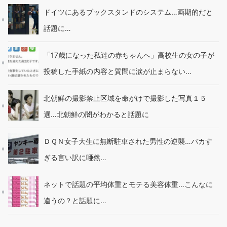
ドイツにあるブックスタンドのシステム…画期的だと
話題に…
「17歳になった私達の赤ちゃんへ」高校生の女の子が
投稿した手紙の内容と質問に涙が止まらない…
北朝鮮の撮影禁止区域を命がけで撮影した写真１５
選…北朝鮮の闇がわかると話題に
ＤＱＮ女子大生に無断駐車された男性の逆襲…バカす
ぎる言い訳に唖然…
ネットで話題の平均体重とモテる美容体重…こんなに
違うの？と話題に…