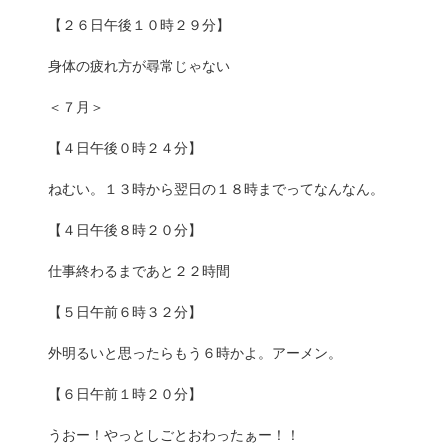
【２６日午後１０時２９分】
身体の疲れ方が尋常じゃない
＜７月＞
【４日午後０時２４分】
ねむい。１３時から翌日の１８時までってなんなん。
【４日午後８時２０分】
仕事終わるまであと２２時間
【５日午前６時３２分】
外明るいと思ったらもう６時かよ。アーメン。
【６日午前１時２０分】
うおー！やっとしごとおわったぁー！！