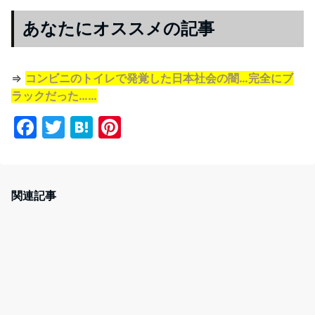
あなたにオススメの記事
⇒
コンビニのトイレで発覚した日本社会の闇…完全にブ
ラックだった……
F
T
H
Pi
a
w
at
nt
c
itt
e
er
e
er
n
e
関連記事
b
a
st
o
o
k