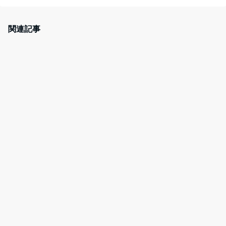
c
itt
e
er
e
er
n
e
関連記事
b
a
st
o
o
k