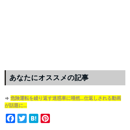
あなたにオススメの記事
⇒
危険運転を繰り返す迷惑車に唖然…仕返しされる動画
が話題に…
F
T
H
Pi
a
w
at
nt