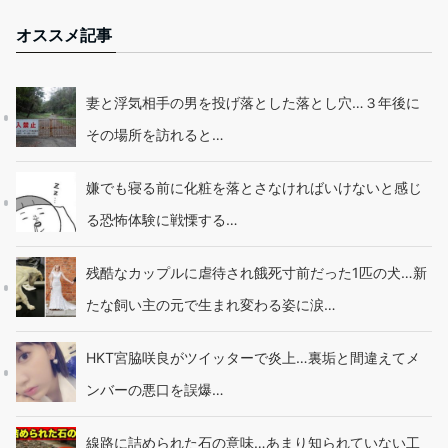
オススメ記事
妻と浮気相手の男を投げ落とした落とし穴…３年後に
その場所を訪れると…
嫌でも寝る前に化粧を落とさなければいけないと感じ
る恐怖体験に戦慄する…
残酷なカップルに虐待され餓死寸前だった1匹の犬…新
たな飼い主の元で生まれ変わる姿に涙…
HKT宮脇咲良がツイッターで炎上…裏垢と間違えてメ
ンバーの悪口を誤爆…
線路に詰められた石の意味…あまり知られていない工