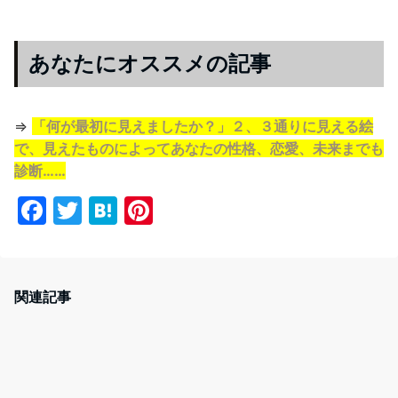
あなたにオススメの記事
⇒
「何が最初に見えましたか？」２、３通りに見える絵
で、見えたものによってあなたの性格、恋愛、未来までも
診断……
F
T
H
Pi
a
w
at
nt
c
itt
e
er
e
er
n
e
関連記事
b
a
st
o
o