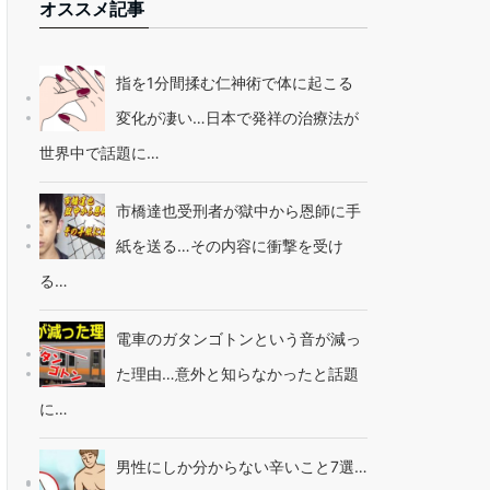
オススメ記事
指を1分間揉む仁神術で体に起こる
変化が凄い…日本で発祥の治療法が
世界中で話題に…
市橋達也受刑者が獄中から恩師に手
紙を送る…その内容に衝撃を受け
る…
電車のガタンゴトンという音が減っ
た理由…意外と知らなかったと話題
に…
男性にしか分からない辛いこと7選…