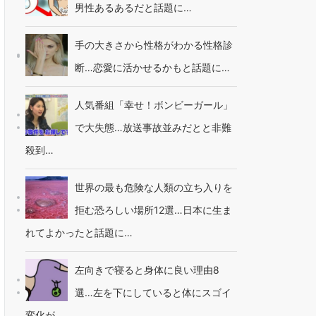
男性あるあるだと話題に…
手の大きさから性格がわかる性格診
断…恋愛に活かせるかもと話題に…
人気番組「幸せ！ボンビーガール」
で大失態…放送事故並みだとと非難
殺到…
世界の最も危険な人類の立ち入りを
拒む恐ろしい場所12選…日本に生ま
れてよかったと話題に…
左向きで寝ると身体に良い理由8
選…左を下にしていると体にスゴイ
変化が…