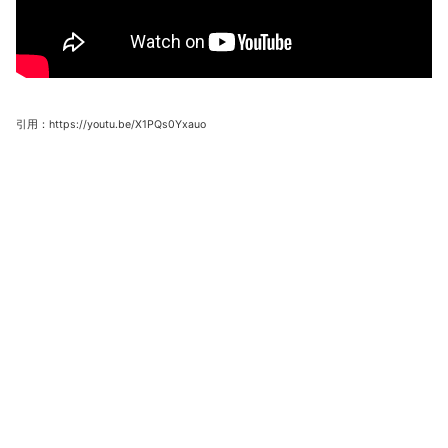
引用：https://youtu.be/X1PQs0Yxauo