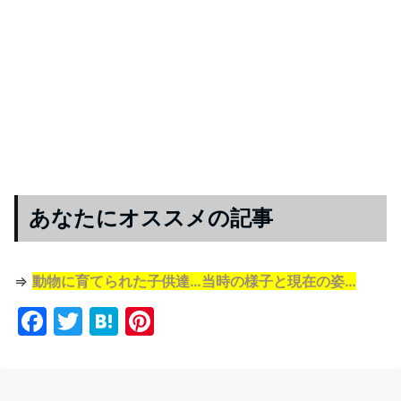
あなたにオススメの記事
⇒
動物に育てられた子供達…当時の様子と現在の姿…
F
T
H
Pi
a
w
at
nt
c
itt
e
er