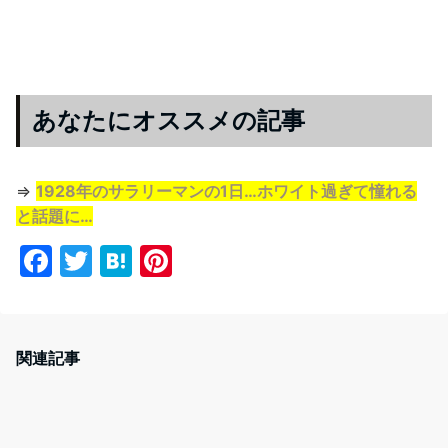
あなたにオススメの記事
⇒
1928年のサラリーマンの1日…ホワイト過ぎて憧れる
と話題に…
F
T
H
Pi
a
w
at
nt
c
itt
e
er
e
er
n
e
関連記事
b
a
st
o