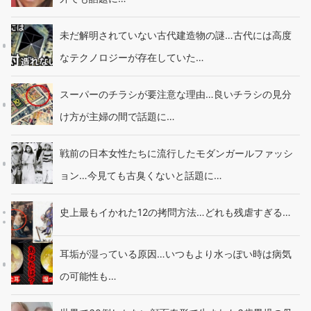
未だ解明されていない古代建造物の謎…古代には高度
なテクノロジーが存在していた…
スーパーのチラシが要注意な理由…良いチラシの見分
け方が主婦の間で話題に…
戦前の日本女性たちに流行したモダンガールファッシ
ョン…今見ても古臭くないと話題に…
史上最もイかれた12の拷問方法…どれも残虐すぎる…
耳垢が湿っている原因…いつもより水っぽい時は病気
の可能性も…