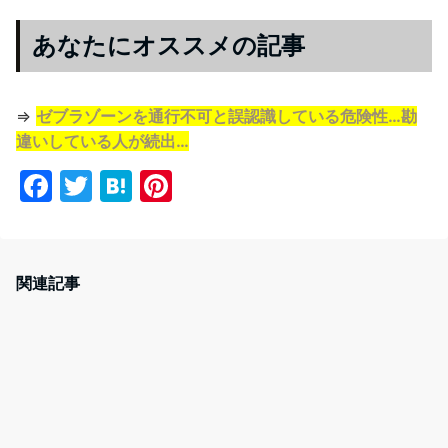
あなたにオススメの記事
⇒
ゼブラゾーンを通行不可と誤認識している危険性…勘
違いしている人が続出…
F
T
H
Pi
a
w
at
nt
c
itt
e
er
e
er
n
e
関連記事
b
a
st
o
o
k