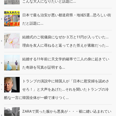
こんな大人になりたいと話題に…
日本で最も治安が悪い都道府県・地域5選…恐ろしい街
だと話題に…
結婚式のご祝儀袋になぜか３万と11円が入っていた…
理由を友人に尋ねると返ってきた答えが素敵だった…
結婚する11年前に天文学的確率で二人の身に起きてい
た奇跡を写真が証明する…
トランプの演説中に韓国人が「日本に慰安婦を認めさ
せろ！」と大声をあげた…それを聞いたトランプの冷
酷な一言に韓国全体が一瞬で凍りつく…
ZARAで買った服から悪臭が・・・裾に縫い込まれてい