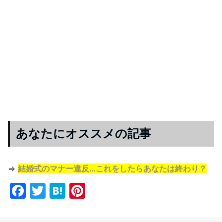
あなたにオススメの記事
⇒
結婚式のマナー違反…これをしたらあなたは終わり？
F
T
H
Pi
a
w
at
nt