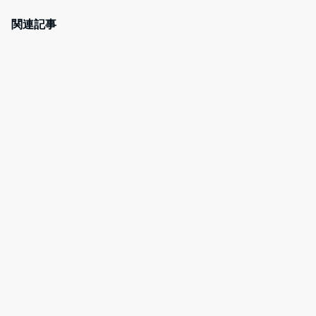
c
itt
e
er
e
er
n
e
関連記事
b
a
st
o
o
k