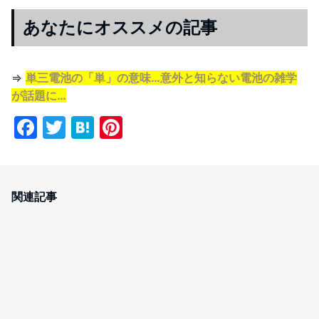
あなたにオススメの記事
⇒
単三電池の「単」の意味…意外と知らない電池の雑学
が話題に…
F
T
H
Pi
a
w
at
nt
c
itt
e
er
e
er
n
e
関連記事
b
a
st
o
o
k