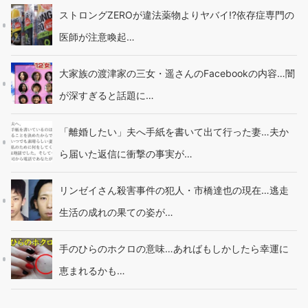
ストロングZEROが違法薬物よりヤバイ!?依存症専門の
医師が注意喚起…
大家族の渡津家の三女・遥さんのFacebookの内容…闇
が深すぎると話題に…
「離婚したい」夫へ手紙を書いて出て行った妻…夫か
ら届いた返信に衝撃の事実が…
リンゼイさん殺害事件の犯人・市橋達也の現在…逃走
生活の成れの果ての姿が…
手のひらのホクロの意味…あればもしかしたら幸運に
恵まれるかも…