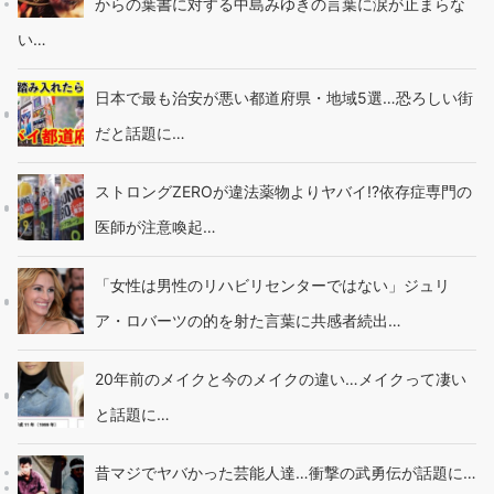
からの葉書に対する中島みゆきの言葉に涙が止まらな
い…
日本で最も治安が悪い都道府県・地域5選…恐ろしい街
だと話題に…
ストロングZEROが違法薬物よりヤバイ!?依存症専門の
医師が注意喚起…
「女性は男性のリハビリセンターではない」ジュリ
ア・ロバーツの的を射た言葉に共感者続出…
20年前のメイクと今のメイクの違い…メイクって凄い
と話題に…
昔マジでヤバかった芸能人達…衝撃の武勇伝が話題に…