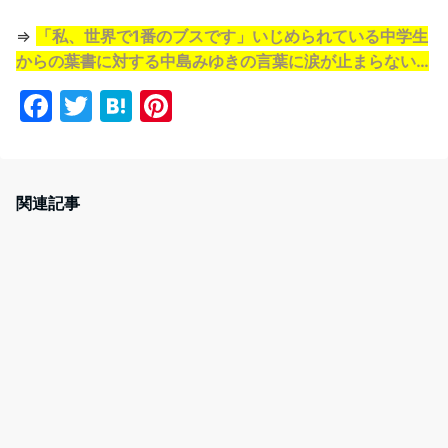
⇒
「私、世界で1番のブスです」いじめられている中学生
からの葉書に対する中島みゆきの言葉に涙が止まらない…
F
T
H
Pi
a
w
at
nt
c
itt
e
er
e
er
n
e
関連記事
b
a
st
o
o
k