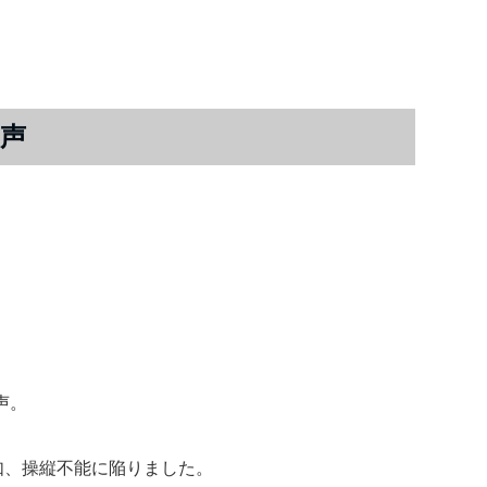
声
声。
如、操縦不能に陥りました。