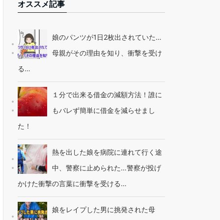
オススメ記事
娘のパンツが1日2枚出されていた…
母親がその理由を知り、衝撃を受け
る…
１分で出来る借金の減額方法！誰に
もバレず簡単に借金を減らせまし
た！
熱を出した娘を病院に連れて行く途
中、警察に止められた…警察が投げ
かけた衝撃の言葉に衝撃を受ける…
娘をレイプした男に挑発された母