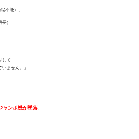
操縦不能）」
機長）
対して
ていません。」
ジャンボ機が墜落
。