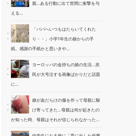
親…ある行動に出て世間に衝撃を与
える…
「パパへいつもはたらいてくれた
り・・」小学1年生の娘からの手
紙。感謝の手紙かと思いきや…
ヨーロッパの金持ちの娘の生活…庶
民が大号泣する画像ばかりだと話題
に…
娘が血だらけの傷を作って母親に駆
け寄ってきた…母親は何が起きたの
か知った時、母親はそれが信じられなかった…
中学生になる娘に「皿に出した歯磨