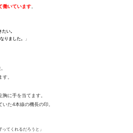
て働いています
。
きたい。
になりました。
」
後。
ます。
左胸に手を当てます。
ていた4本線の機長の印。
守ってくれるだろうと」