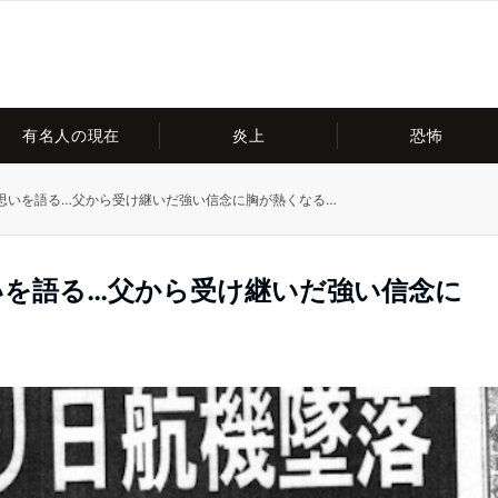
有名人の現在
炎上
恐怖
思いを語る…父から受け継いだ強い信念に胸が熱くなる…
いを語る…父から受け継いだ強い信念に