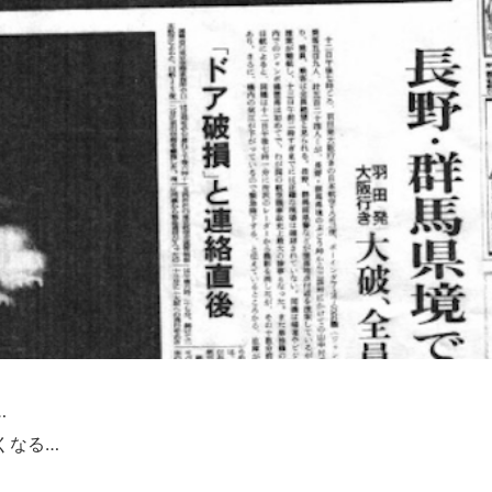
…
くなる…